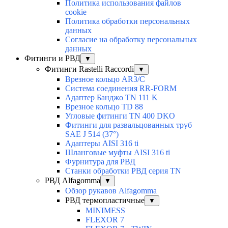
Политика использования файлов
cookie
Политика обработки персональных
данных
Согласие на обработку персональных
данных
Фитинги и РВД
▼
Фитинги Rastelli Raccordi
▼
Врезное кольцо AR3/C
Система соединения RR-FORM
Адаптер Банджо TN 111 K
Врезное кольцо TD 88
Угловые фитинги TN 400 DKO
Фитинги для развальцованных труб
SAE J 514 (37°)
Адаптеры AISI 316 ti
Шланговые муфты AISI 316 ti
Фурнитура для РВД
Станки обработки РВД серия TN
РВД Alfagomma
▼
Обзор рукавов Alfagomma
РВД термопластичные
▼
MINIMESS
FLEXOR 7