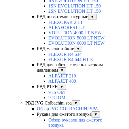
R5 EVOLUTION HT 150
1SN EVOLUTION HT 150
2SN EVOLUTION HT 150
РВД низкотемпературные
▼
FLEXOPAK 2 LT
ALFAFOREST LT
VOLUTION 4000 LT NEW
EVOLUTION 5000 LT NEW
EVOLUTION 6000 LT NEW
РВД маслостойкие
▼
FLEXOR R4 634
FLEXOR R4 644 HT E
РВД для работы с очень высоким
давлением
▼
ALFAJET 210
ALFAJET 400
РВД PTFE
▼
9TS OM
9TC OM
РВД IVG Colbachini spa
▼
Обзор IVG COLBACHINI SPA
Рукава для сжатого воздуха
▼
Обзор рукавов для сжатого
воздуха