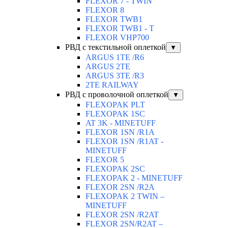
FLEXOR 7 - TWIN
FLEXOR 8
FLEXOR TWB1
FLEXOR TWB1 - T
FLEXOR VHP700
РВД с текстильной оплеткой
▼
ARGUS 1TE /R6
ARGUS 2TЕ
ARGUS 3TE /R3
2TE RAILWAY
РВД с проволочной оплеткой
▼
FLEXOPAK PLT
FLEXOPAK 1SС
AT 3K - MINETUFF
FLEXOR 1SN /R1A
FLEXOR 1SN /R1AT -
MINETUFF
FLEXOR 5
FLEXOPAK 2SС
FLEXOPAK 2 - MINETUFF
FLEXOR 2SN /R2A
FLEXOPAK 2 TWIN –
MINETUFF
FLEXOR 2SN /R2AT
FLEXOR 2SN/R2AT –