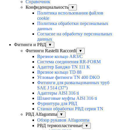
Справочник
Конфиденциальность
▼
Политика использования файлов
cookie
Политика обработки персональных
данных
Согласие на обработку персональных
данных
Фитинги и РВД
▼
Фитинги Rastelli Raccordi
▼
Врезное кольцо AR3/C
Система соединения RR-FORM
Адаптер Банджо TN 111 K
Врезное кольцо TD 88
Угловые фитинги TN 400 DKO
Фитинги для развальцованных труб
SAE J 514 (37°)
Адаптеры AISI 316 ti
Шланговые муфты AISI 316 ti
Фурнитура для РВД
Станки обработки РВД серия TN
РВД Alfagomma
▼
Обзор рукавов Alfagomma
РВД термопластичные
▼