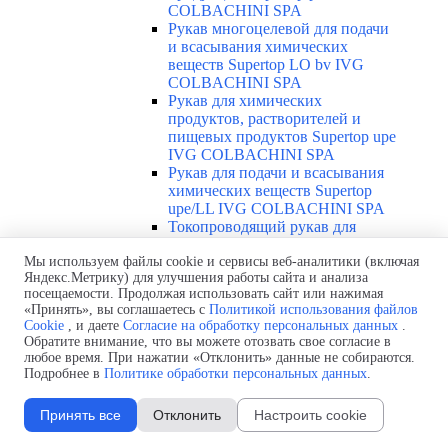
COLBACHINI SPA
Рукав многоцелевой для подачи
и всасывания химических
веществ Supertop LO bv IVG
COLBACHINI SPA
Рукав для химических
продуктов, растворителей и
пищевых продуктов Supertop upe
IVG COLBACHINI SPA
Рукав для подачи и всасывания
химических веществ Supertop
upe/LL IVG COLBACHINI SPA
Токопроводящий рукав для
химических и нефтянных
Мы используем файлы cookie и сервисы веб-аналитики (включая
продуктов Supertop upe cond/LL
Яндекс.Метрику) для улучшения работы сайта и анализа
IVG COLBACHINI SPA
посещаемости. Продолжая использовать сайт или нажимая
Токопроводящий рукав для
«Принять», вы соглашаетесь с
Политикой использования файлов
химических и пищевых
Cookie
, и даете
Согласие на обработку персональных данных
.
продуктов Thunderflex IVG
Обратите внимание, что вы можете отозвать свое согласие в
COLBACHINI SPA
любое время. При нажатии «Отклонить» данные не собираются.
Рукав для химических веществ и
Подробнее в
Политике обработки персональных данных
.
растворителей Teflex IVG
COLBACHINI SPA
Принять все
Отклонить
Настроить cookie
Рукав для химических веществ и
растворителей Teflex omega IVG