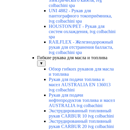
электрического кабеля, ivg
colbachini spa
UNI 4882 - Рукав для
пантографного токоприёмника,
ivg colbachini spa
HOUSTON/PET - Рукав для
систем охлаждения, ivg colbachini
spa
RAILFLEX - Железнодорожный
рукав для отстранения балласта,
ivg colbachini spa
Гибкие рукава для масла и топлива
▼
Обзор гибких рукавов для масла
и топлива
Рукав для подачи топлива и
масел AUSTRALIA EN 136013
ivg colbachini
Рукав для подачи
нефтепродуктов топлива и масел
AUSTRALIA ivg colbachini
Экструдированный топливный
рукав CARBUR 10 ivg colbachini
Экструдированный топливный
рукав CARBUR 20 ivg colbachini