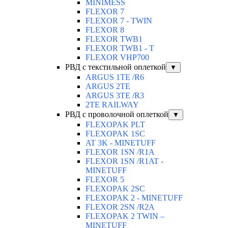
MINIMESS
FLEXOR 7
FLEXOR 7 - TWIN
FLEXOR 8
FLEXOR TWB1
FLEXOR TWB1 - T
FLEXOR VHP700
РВД с текстильной оплеткой
▼
ARGUS 1TE /R6
ARGUS 2TЕ
ARGUS 3TE /R3
2TE RAILWAY
РВД с проволочной оплеткой
▼
FLEXOPAK PLT
FLEXOPAK 1SС
AT 3K - MINETUFF
FLEXOR 1SN /R1A
FLEXOR 1SN /R1AT -
MINETUFF
FLEXOR 5
FLEXOPAK 2SС
FLEXOPAK 2 - MINETUFF
FLEXOR 2SN /R2A
FLEXOPAK 2 TWIN –
MINETUFF