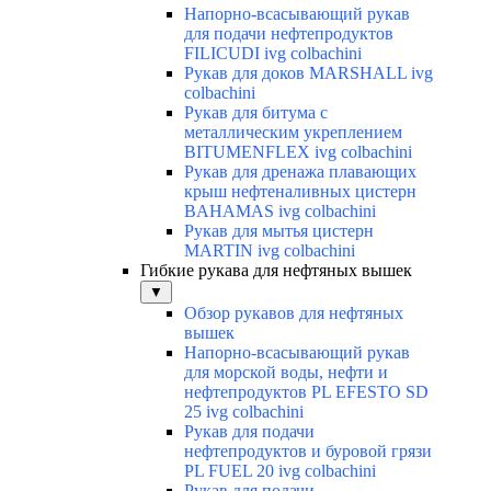
Напорно-всасывающий рукав
для подачи нефтепродуктов
FILICUDI ivg colbachini
Рукав для доков MARSHALL ivg
colbachini
Рукав для битума с
металлическим укреплением
BITUMENFLEX ivg colbachini
Рукав для дренажа плавающих
крыш нефтеналивных цистерн
BAHAMAS ivg colbachini
Рукав для мытья цистерн
MARTIN ivg colbachini
Гибкие рукава для нефтяных вышек
▼
Обзор рукавов для нефтяных
вышек
Напорно-всасывающий рукав
для морской воды, нефти и
нефтепродуктов PL EFESTO SD
25 ivg colbachini
Рукав для подачи
нефтепродуктов и буровой грязи
PL FUEL 20 ivg colbachini
Рукав для подачи