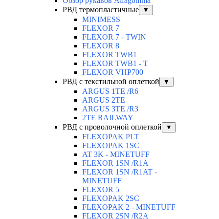
Обзор рукавов Alfagomma
РВД термопластичные
▼
MINIMESS
FLEXOR 7
FLEXOR 7 - TWIN
FLEXOR 8
FLEXOR TWB1
FLEXOR TWB1 - T
FLEXOR VHP700
РВД с текстильной оплеткой
▼
ARGUS 1TE /R6
ARGUS 2TЕ
ARGUS 3TE /R3
2TE RAILWAY
РВД с проволочной оплеткой
▼
FLEXOPAK PLT
FLEXOPAK 1SС
AT 3K - MINETUFF
FLEXOR 1SN /R1A
FLEXOR 1SN /R1AT -
MINETUFF
FLEXOR 5
FLEXOPAK 2SС
FLEXOPAK 2 - MINETUFF
FLEXOR 2SN /R2A