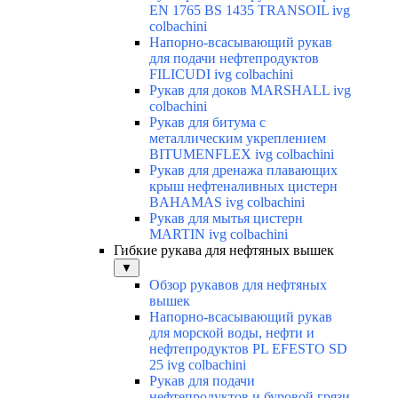
EN 1765 BS 1435 TRANSOIL ivg
colbachini
Напорно-всасывающий рукав
для подачи нефтепродуктов
FILICUDI ivg colbachini
Рукав для доков MARSHALL ivg
colbachini
Рукав для битума с
металлическим укреплением
BITUMENFLEX ivg colbachini
Рукав для дренажа плавающих
крыш нефтеналивных цистерн
BAHAMAS ivg colbachini
Рукав для мытья цистерн
MARTIN ivg colbachini
Гибкие рукава для нефтяных вышек
▼
Обзор рукавов для нефтяных
вышек
Напорно-всасывающий рукав
для морской воды, нефти и
нефтепродуктов PL EFESTO SD
25 ivg colbachini
Рукав для подачи
нефтепродуктов и буровой грязи