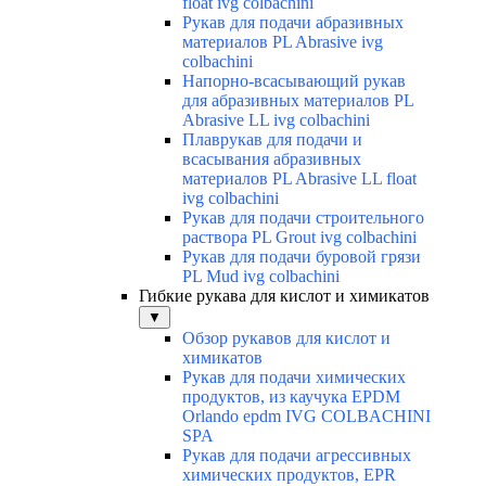
float ivg colbachini
Рукав для подачи абразивных
материалов PL Abrasive ivg
colbachini
Напорно-всасывающий рукав
для абразивных материалов PL
Abrasive LL ivg colbachini
Плаврукав для подачи и
всасывания абразивных
материалов PL Abrasive LL float
ivg colbachini
Рукав для подачи строительного
раствора PL Grout ivg colbachini
Рукав для подачи буровой грязи
PL Mud ivg colbachini
Гибкие рукава для кислот и химикатов
▼
Обзор рукавов для кислот и
химикатов
Рукав для подачи химических
продуктов, из каучука EPDM
Orlando epdm IVG COLBACHINI
SPA
Рукав для подачи агрессивных
химических продуктов, EPR