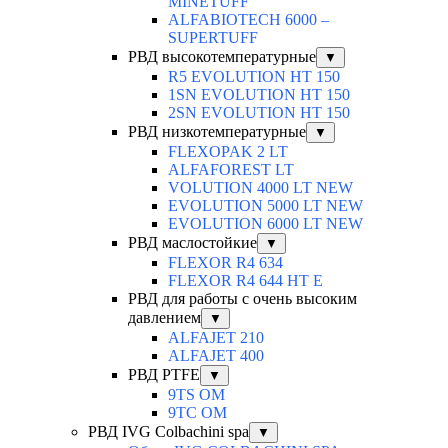
MINETUFF
ALFABIOTECH 6000 –
SUPERTUFF
РВД высокотемпературные
▼
R5 EVOLUTION HT 150
1SN EVOLUTION HT 150
2SN EVOLUTION HT 150
РВД низкотемпературные
▼
FLEXOPAK 2 LT
ALFAFOREST LT
VOLUTION 4000 LT NEW
EVOLUTION 5000 LT NEW
EVOLUTION 6000 LT NEW
РВД маслостойкие
▼
FLEXOR R4 634
FLEXOR R4 644 HT E
РВД для работы с очень высоким
давлением
▼
ALFAJET 210
ALFAJET 400
РВД PTFE
▼
9TS OM
9TC OM
РВД IVG Colbachini spa
▼