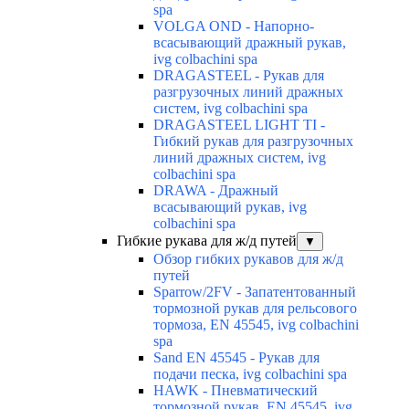
spa
VOLGA OND - Напорно-
всасывающий дражный рукав,
ivg colbachini spa
DRAGASTEEL - Рукав для
разгрузочных линий дражных
систем, ivg colbachini spa
DRAGASTEEL LIGHT TI -
Гибкий рукав для разгрузочных
линий дражных систем, ivg
colbachini spa
DRAWA - Дражный
всасывающий рукав, ivg
colbachini spa
Гибкие рукава для ж/д путей
▼
Обзор гибких рукавов для ж/д
путей
Sparrow/2FV - Запатентованный
тормозной рукав для рельсового
тормоза, EN 45545, ivg colbachini
spa
Sand EN 45545 - Рукав для
подачи песка, ivg colbachini spa
HAWK - Пневматический
тормозной рукав, EN 45545, ivg