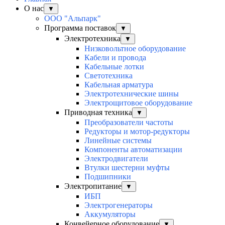
О нас
▼
ООО "Альпарк"
Программа поставок
▼
Электротехника
▼
Низковольтное оборудование
Кабели и провода
Кабельные лотки
Светотехника
Кабельная арматура
Электротехнические шины
Электрощитовое оборудование
Приводная техника
▼
Преобразователи частоты
Редукторы и мотор-редукторы
Линейные системы
Компоненты автоматизации
Электродвигатели
Втулки шестерни муфты
Подшипники
Электропитание
▼
ИБП
Электрогенераторы
Аккумуляторы
Конвейерное оборудование
▼