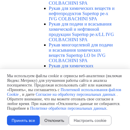
COLBACHINI SPA
Рукав для химических веществ и
нефтепродуктов Supertop pe-x
IVG COLBACHINI SPA
Рукав для подачи и всасывания
химической и нефтянной
продукции Supertop pe-x/LL IVG
COLBACHINI SPA
Рукав многоцелевой для подачи
и всасывания химических
веществ Supertop LO bv IVG
COLBACHINI SPA
Рукав для химических
продуктов, растворителей и
Мы используем файлы cookie и сервисы веб-аналитики (включая
пищевых продуктов Supertop upe
Яндекс.Метрику) для улучшения работы сайта и анализа
IVG COLBACHINI SPA
посещаемости. Продолжая использовать сайт или нажимая
Рукав для подачи и всасывания
«Принять», вы соглашаетесь с
Политикой использования файлов
химических веществ Supertop
Cookie
, и даете
Согласие на обработку персональных данных
.
upe/LL IVG COLBACHINI SPA
Обратите внимание, что вы можете отозвать свое согласие в
Токопроводящий рукав для
любое время. При нажатии «Отклонить» данные не собираются.
химических и нефтянных
Подробнее в
Политике обработки персональных данных
.
продуктов Supertop upe cond/LL
IVG COLBACHINI SPA
Принять все
Отклонить
Настроить cookie
Токопроводящий рукав для
химических и пищевых