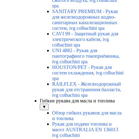
сжатого воздуха, ivg colbachini
spa
SANITARY PREMIUM - Рукав
для железнодорожных водно-
санитарных канализационных
систем, ivg colbachini spa
CAVI 99 - Защитный рукав для
электрического кабеля, ivg
colbachini spa
UNI 4882 - Рукав для
пантографного токоприёмника,
ivg colbachini spa
HOUSTON/PET - Рукав для
систем охлаждения, ivg colbachini
spa
RAILFLEX - Железнодорожный
рукав для отстранения балласта,
ivg colbachini spa
Гибкие рукава для масла и топлива
▼
Обзор гибких рукавов для масла
и топлива
Рукав для подачи топлива и
масел AUSTRALIA EN 136013
ivg colbachini