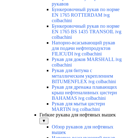
рукавов
Бункеровочный рукав по норме
EN 1765 ROTTERDAM ivg
colbachini
Бункеровочный рукав по норме
EN 1765 BS 1435 TRANSOIL ivg
colbachini
Напорно-всасывающий рукав
для подачи нефтепродуктов
FILICUDI ivg colbachini
Рукав для доков MARSHALL ivg
colbachini
Рукав для битума с
металлическим укреплением
BITUMENFLEX ivg colbachini
Рукав для дренажа плавающих
крыш нефтеналивных цистерн
BAHAMAS ivg colbachini
Рукав для мытья цистерн
MARTIN ivg colbachini
Гибкие рукава для нефтяных вышек
▼
Обзор рукавов для нефтяных
вышек
Напорно-всасывающий рукав