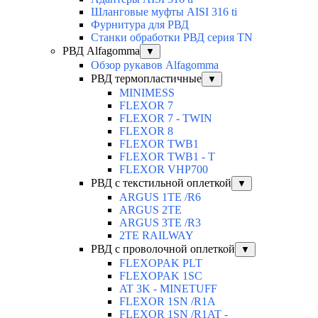
Шланговые муфты AISI 316 ti
Фурнитура для РВД
Станки обработки РВД серия TN
РВД Alfagomma
▼
Обзор рукавов Alfagomma
РВД термопластичные
▼
MINIMESS
FLEXOR 7
FLEXOR 7 - TWIN
FLEXOR 8
FLEXOR TWB1
FLEXOR TWB1 - T
FLEXOR VHP700
РВД с текстильной оплеткой
▼
ARGUS 1TE /R6
ARGUS 2TЕ
ARGUS 3TE /R3
2TE RAILWAY
РВД с проволочной оплеткой
▼
FLEXOPAK PLT
FLEXOPAK 1SС
AT 3K - MINETUFF
FLEXOR 1SN /R1A
FLEXOR 1SN /R1AT -